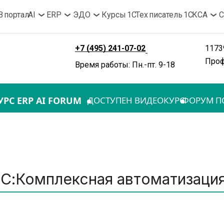
B портал
AI
ERP
ЭДО
Курсы 1С
Тех писатель 1С
КСА
С
+7 (495) 241-07-02
11739
Проф
Время работы: Пн.-пт. 9-18
УРС ERP AI FORUM
ДОСТУПЕН ВИДЕОКУРС
ФОРУМ ПО
1С:Комплексная автоматизаци