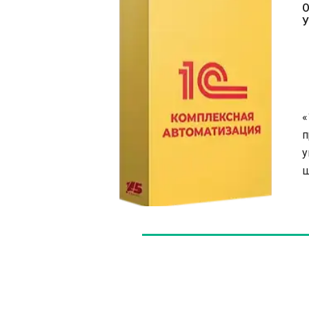
О
У
«
п
у
ш