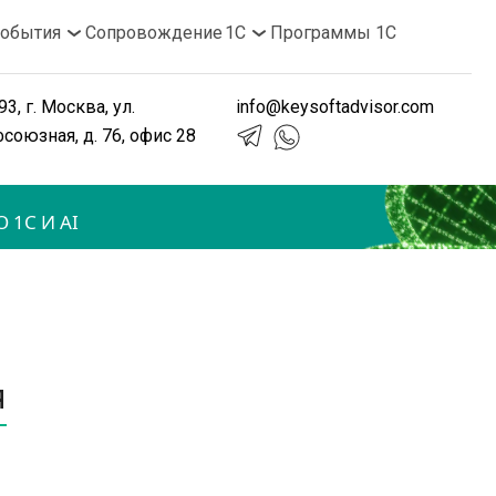
обытия
Сопровождение 1С
Программы 1С
3, г. Москва, ул. 
info@keysoftadvisor.com
союзная, д. 76, офис 28
 1С И AI
я