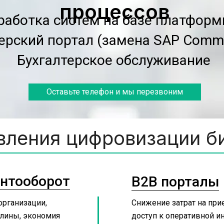
процессов
работка систем на базе платформ
ерский портал (замена SAP Comm
Бухгалтерское обслуживание
Оставьте телефон и мы перезвоним
вления цифровизации б
нтооборот
B2B порталы
рганизации, 
Снижение затрат на прие
лины, экономия 
доступ к оперативной и