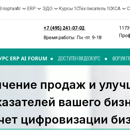
B портал
AI
ERP
ЭДО
Курсы 1С
Тех писатель 1С
КСА
С
+7 (495) 241-07-02 
11739
Проф
Время работы: Пн.-пт. 9-18
ДОСТУПЕН ВИДЕОКУРС
ФОРУМ ПО
УРС ERP AI FORUM
чение продаж и улуч
казателей вашего биз
счет цифровизации би