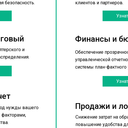
я безопасность.
клиентов и партнеров.
Узна
говый 
Финансы и б
терского и 
Обеспечение прозрачнос
аспределения.
управленческой отчетнос
системы план-фактного 
Узна
чет
Продажи и ло
под нужды вашего 
факторами, 
Снижение затрат на обра
тва.
повышение удобства дл