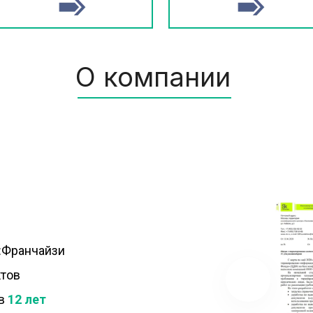
О компании
:Франчайзи
ктов
в 
12 лет