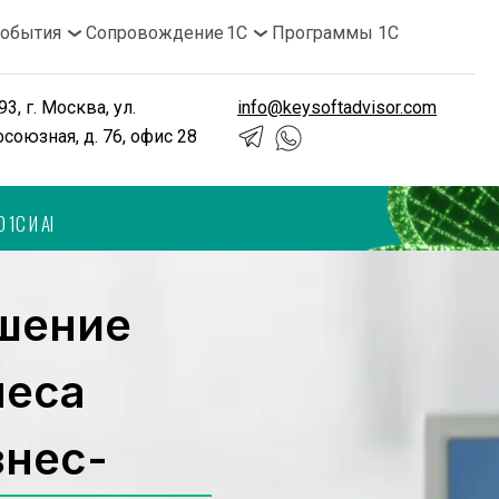
обытия
Сопровождение 1С
Программы 1С
3, г. Москва, ул. 
info@keysoftadvisor.com
союзная, д. 76, офис 28
 1С И AI
шение 
неса
знес-