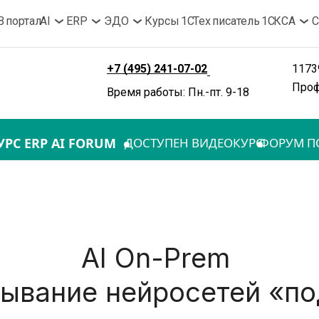
B портал
AI
ERP
ЭДО
Курсы 1С
Тех писатель 1С
КСА
С
+7 (495) 241-07-02
11739
Проф
Время работы: Пн.-пт. 9-18
УРС ERP AI FORUM
ДОСТУПЕН ВИДЕОКУРС
ФОРУМ ПО
AI On-Prem 
ывание нейросетей «п