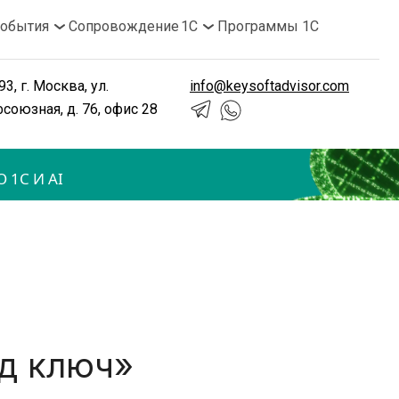
обытия
Сопровождение 1С
Программы 1С
3, г. Москва, ул. 
info@keysoftadvisor.com
союзная, д. 76, офис 28
 1С И AI
од ключ»